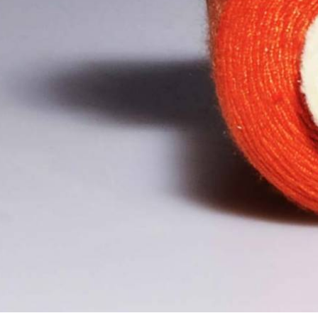
Φερμουάρ κοκκάλινα no. 5 δια
Φερμουάρ ασημένιο μεταλλικό no. 5
Φερμουάρ χρυσό μεταλλικό no. 5 
Φερμουάρ μπρονζέ μεταλλικό no. 5
Φερμουάρ balck nickel μεταλλικό no.
Φερμουάρ μεταλλικό no
Μπούστο γυναικείο