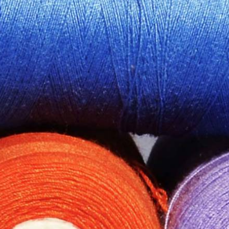
LUX ΠΕΤΑΛΟΥΔΑ art. 17
Ταμπακιέρες
ιτ κεντήματος
Δερμάτινες αντρικές ζώνες
PARKER
Τράπουλες - Μάρκες
Γυναικεία Αξεσουάρ - Δαχτυλίδια
 - φτερά
Γυναικεία Αξεσουάρ - Κολιέ
Γυναικεία Αξεσουάρ - Βραχιόλια
Γυναικεία αξεσουάρ - Σκουλαρίκια
τικά
Μπρελόκ
ντρικά
Παιδικά φυλαχτά - δώρα
ναικεία
Μανικετόκουμπα
αιδικά
Κομπολόγια
Bebe
Δώρα για την γιορτή του Πατέρα
α
Ρολόγια τοίχου
 3
Πίπες καπνού - Αξεσουάρ
 no.5
ωριζόμενα