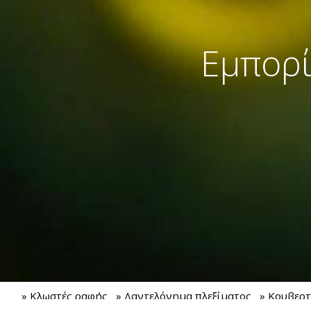
Εμπορί
» Κλωστές ραφής
» Δαντελόνημα πλεξίματος
» Κουβερ
πλεξίματος δαντέλας
» ART. 90
» Χρυσοκλ