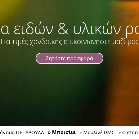
α ειδών & υλικών ρ
Για τιμές χονδρικής επικοινωνήστε μαζί μας
Ζητήστε προσφορά
τόνημα ΠΕΤΑΛΟΥΔΑ
» Μπρισίμι
» Μουλινέ DMC
» Cotton
ωστή
» Ασημοκλωστή
» SUPER 10 ΠΕΤΑΛΟΥΔΑ
» 4 SEASONS