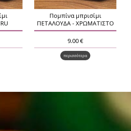
ίμι
Πομπίνα μπρισίμι
CRU
ΠΕΤΑΛΟΥΔΑ - ΧΡΩΜΑΤΙΣΤΟ
9.00
€
περισσότερα