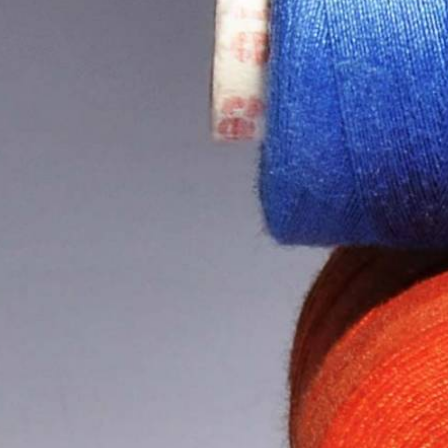
Γαντζάκια κουρτινών
Ύφασμα βαμβακερό
Οδηγοί φερμουάρ
4 SEASONS 
Κεντήματα
Τσόχα - Φετρίνα
Λάστιχο ραπτικής
Κ
Ψαλίδια
Γάζα ύφασμα
Ασετόν
Κουτιά ραπτικής
Κάμποτο
Κορδόνια
Σετ ραπτικής
Χασές
Αξεσουάρ ραψίματος
Σημάδια ραπτικής
Οργάντζα
Τρέσες διακοσμητικές - strass
Ξύλινο αυγό
Φόδρα εμπριμέ
Σήματα Μόδας
Ροτάριο
Ελαστικό ύφασμα
Ρυθμιστικά
Κόπιτσες
Σελτέ
Λάστιχα Μόδας - Διακοσμη
Σούστες
Θερμοκολλητικά σήματα - Α
Αράχνη
Θερμοκολλητικά σήματα - Γυ
Κουμπιά
Θερμοκολλητικά σήματα - Π
Βαρίδι κουρτινών
Θερμοκολλητκά σήματα - 
Διακοσμητικά κορδόνι
Φερμουάρ πλαστικά no.
Φερμουάρ χοντρά πλαστικά
Φερμουάρ πλαστικά no. 5 διαχ