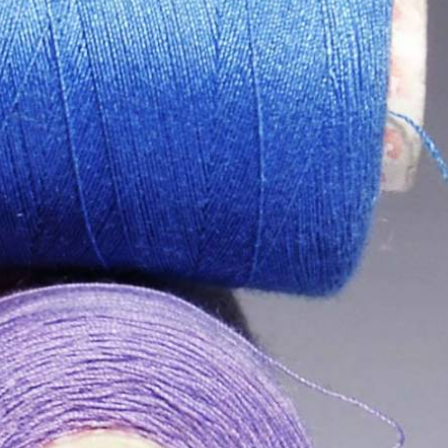
Μάσκες προστασίας
Αξεσουάρ Μαλλιών
Βεντάλιες
Μαντήλια ποσετ