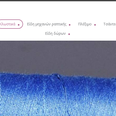
Κλωστικά
Είδη μηχανών ραπτικής
Πλέξιμο
Τσάντε
λωστές ραφής
Βελόνες μηχανής οικιακής SCHMETZ
Βελονάκια πλεξίματος PRYM
Νήματα για
Είδη δώρων
λόνημα πλεξίματος
Βελόνες μηχανής Singer
Βελόνες κυκλικές PRYM
Κρίκ
Παιδικά ρολόγια
τόνημα ΠΕΤΑΛΟΥΔΑ
Βελόνες επαγγελματικής μηχανής
Βελόνες μακριές πλεξίματος PRY
Γάντζ
Δερμάτινα γυναικεία πορτοφόλια
Μπρισίμι
Λάδι μηχανής
Βελόνες μαλλιού
Κουμπώματα 
Μεταλλικές αντίκες
ουλινέ DMC
Λουριά - Ιμάντες μηχανών
Παραμάνες πλεξίματος
Σετ πάτος - καπά
TRUE UTILITY
tton Perle DMC
Σαΐτες μηχανής
Θήκες για βελόνες
Διακοσμ
ZIPPO
λητικές Ομάδες
Βαμβακάκι
Λαμπάκια
Βοηθητικά είδη πλεξίματος
Πάτοι τσ
VICTORINOX
έδια δαντέλας
Λάστιχα - Ροδέλες
Βελονάκια πλεξίματος εργονομικ
Μεταλλικό πλαί
COLIBRI
 πλεξίματος δαντέλας
Μασουρίστρες μηχανής
Βελονάκια πλεξίματος Β'
Λουρ
Φακοί NEBO
ς
ART. 90
Μαγνητικός οδηγός
Βελονάκια δαντέλας
Ιμάντ
Τσάντες
έτρο
Χρυσοκλωστή
Καλτσοβελόνες
Χερού
Ομπρέλες βροχής
ερμουάρ
Ασημοκλωστή
Τυνησιακή βελόνα πλεξίματος
Κουμπώματα 
Δερμάτινα αντρικά πορτοφόλια - Κλειδοθήκες
R 10 ΠΕΤΑΛΟΥΔΑ
Σετ βελονάκια
Αλυσί
Καπνοθήκες