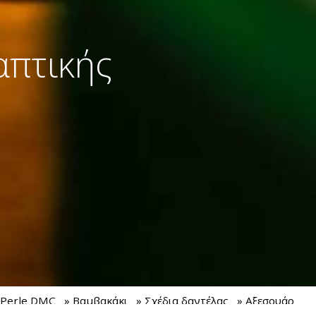
απτικής
 Perle DMC
» Βαμβακάκι
» Σχέδια δαντέλας
» Αξεσουάρ
 LUX ΠΕΤΑΛΟΥΔΑ art. 17
» Κιτ κεντήματος