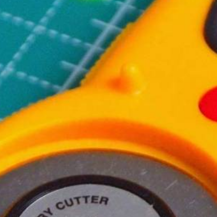
LUX ΠΕΤΑΛΟΥΔΑ art. 17
Ταμπακιέρες
ιτ κεντήματος
Δερμάτινες αντρικές ζώνες
PARKER
Τράπουλες - Μάρκες
Γυναικεία Αξεσουάρ - Δαχτυλίδια
 - φτερά
Γυναικεία Αξεσουάρ - Κολιέ
Γυναικεία Αξεσουάρ - Βραχιόλια
Γυναικεία αξεσουάρ - Σκουλαρίκια
τικά
Μπρελόκ
ντρικά
Παιδικά φυλαχτά - δώρα
ναικεία
Μανικετόκουμπα
αιδικά
Κομπολόγια
Bebe
Δώρα για την γιορτή του Πατέρα
α
Ρολόγια τοίχου
 3
Πίπες καπνού - Αξεσουάρ
 no.5
ωριζόμενα