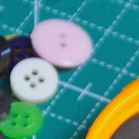
Γαντζάκια κουρτινών
Ύφασμα βαμβακερό
Οδηγοί φερμουάρ
4 SEASONS 
Κεντήματα
Τσόχα - Φετρίνα
Λάστιχο ραπτικής
Κ
Ψαλίδια
Γάζα ύφασμα
Ασετόν
Κουτιά ραπτικής
Κάμποτο
Κορδόνια
Σετ ραπτικής
Χασές
Αξεσουάρ ραψίματος
Σημάδια ραπτικής
Οργάντζα
Τρέσες διακοσμητικές - strass
Ξύλινο αυγό
Φόδρα εμπριμέ
Σήματα Μόδας
Ροτάριο
Ελαστικό ύφασμα
Ρυθμιστικά
Κόπιτσες
Σελτέ
Λάστιχα Μόδας - Διακοσμη
Σούστες
Θερμοκολλητικά σήματα - Α
Αράχνη
Θερμοκολλητικά σήματα - Γυ
Κουμπιά
Θερμοκολλητικά σήματα - Π
Βαρίδι κουρτινών
Θερμοκολλητκά σήματα - 
Διακοσμητικά κορδόνι
Φερμουάρ πλαστικά no.
Φερμουάρ χοντρά πλαστικά
Φερμουάρ πλαστικά no. 5 διαχ