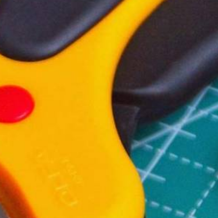
Μάσκες προστασίας
Αξεσουάρ Μαλλιών
Βεντάλιες
Μαντήλια ποσετ