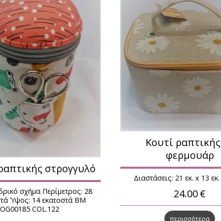
Κουτί ραπτικής
φερμουάρ
ραπτικής στρογγυλό
Διαστάσεις: 21 εκ. x 13 εκ. 
δρικό σχήμα Περίμετρος: 28
24.00
€
τά Ύψος: 14 εκατοστά BM
OG00185 COL.122
περισσότερα