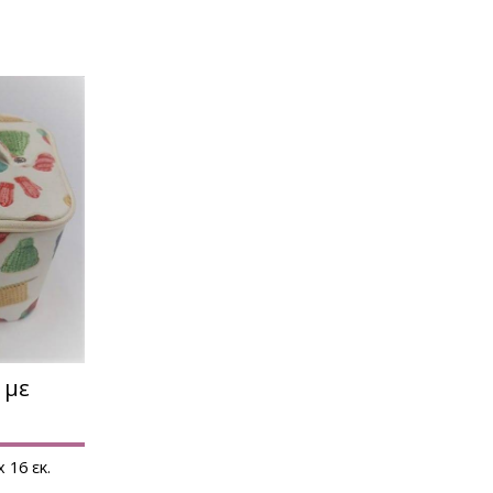
 με
 x 16 εκ.