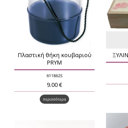
Πλαστική θήκη κουβαριού
ΞΥΛΙ
PRYM
611862S
9.00
€
περισσότερα