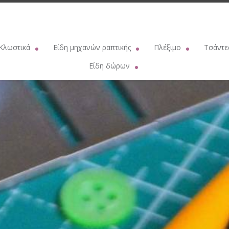
Κλωστικά
Είδη μηχανών ραπτικής
Πλέξιμο
Τσάντε
λωστές ραφής
Βελόνες μηχανής οικιακής SCHMETZ
Βελονάκια πλεξίματος PRYM
Νήματα για
Είδη δώρων
λόνημα πλεξίματος
Βελόνες μηχανής Singer
Βελόνες κυκλικές PRYM
Κρίκ
Παιδικά ρολόγια
τόνημα ΠΕΤΑΛΟΥΔΑ
Βελόνες επαγγελματικής μηχανής
Βελόνες μακριές πλεξίματος PRY
Γάντζ
Δερμάτινα γυναικεία πορτοφόλια
Μπρισίμι
Λάδι μηχανής
Βελόνες μαλλιού
Κουμπώματα 
Μεταλλικές αντίκες
ουλινέ DMC
Λουριά - Ιμάντες μηχανών
Παραμάνες πλεξίματος
Σετ πάτος - καπά
TRUE UTILITY
tton Perle DMC
Σαΐτες μηχανής
Θήκες για βελόνες
Διακοσμ
ZIPPO
λητικές Ομάδες
Βαμβακάκι
Λαμπάκια
Βοηθητικά είδη πλεξίματος
Πάτοι τσ
VICTORINOX
έδια δαντέλας
Λάστιχα - Ροδέλες
Βελονάκια πλεξίματος εργονομικ
Μεταλλικό πλαί
COLIBRI
 πλεξίματος δαντέλας
Μασουρίστρες μηχανής
Βελονάκια πλεξίματος Β'
Λουρ
Φακοί NEBO
ς
ART. 90
Μαγνητικός οδηγός
Βελονάκια δαντέλας
Ιμάντ
Τσάντες
έτρο
Χρυσοκλωστή
Καλτσοβελόνες
Χερού
Ομπρέλες βροχής
ερμουάρ
Ασημοκλωστή
Τυνησιακή βελόνα πλεξίματος
Κουμπώματα 
Δερμάτινα αντρικά πορτοφόλια - Κλειδοθήκες
R 10 ΠΕΤΑΛΟΥΔΑ
Σετ βελονάκια
Αλυσί
Καπνοθήκες