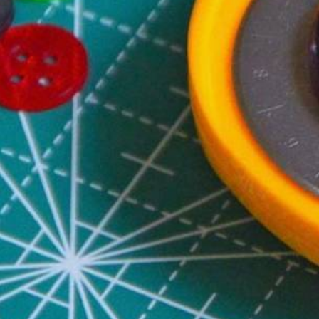
Φερμουάρ κοκκάλινα no. 5 δια
Φερμουάρ ασημένιο μεταλλικό no. 5
Φερμουάρ χρυσό μεταλλικό no. 5 
Φερμουάρ μπρονζέ μεταλλικό no. 5
Φερμουάρ balck nickel μεταλλικό no.
Φερμουάρ μεταλλικό no
Μπούστο γυναικείο