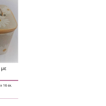
 με
x 16 εκ.