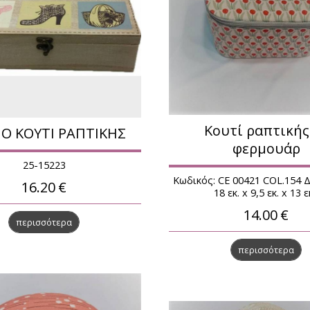
Κουτί ραπτικής
ΝΟ ΚΟΥΤΙ ΡΑΠΤΙΚΗΣ
φερμουάρ
25-15223
Κωδικός: CE 00421 COL.154 Δ
16.20
€
18 εκ. x 9,5 εκ. x 13 ε
14.00
€
περισσότερα
περισσότερα