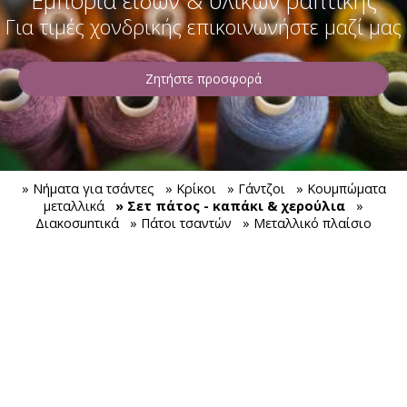
Εμπορία ειδών & υλικών ραπτικής
Για τιμές χονδρικής επικοινωνήστε μαζί μας
Ζητήστε προσφορά
» Νήματα για τσάντες
» Κρίκοι
» Γάντζοι
» Κουμπώματα
μεταλλικά
» Σετ πάτος - καπάκι & χερούλια
»
Διακοσμητικά
» Πάτοι τσαντών
» Μεταλλικό πλαίσιο
τσάντας
» Λουριά
» Ιμάντες
» Χερούλια
» Κουμπώματα
πλαστικά
» Αλυσίδες
SHARE
ΕΚΤΥΠΩΣΗ
Επικοινωνήστε μαζί μας
Κιβωτός του Νώε
Είδη & υλικά ραπτικής