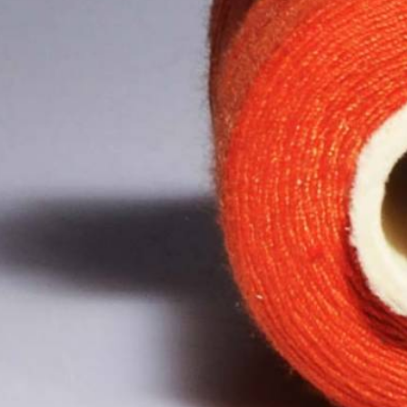
Φερμουάρ κοκκάλινα no. 5 δια
Φερμουάρ ασημένιο μεταλλικό no. 5
Φερμουάρ χρυσό μεταλλικό no. 5 
Φερμουάρ μπρονζέ μεταλλικό no. 5
Φερμουάρ balck nickel μεταλλικό no.
Φερμουάρ μεταλλικό no
Μπούστο γυναικείο