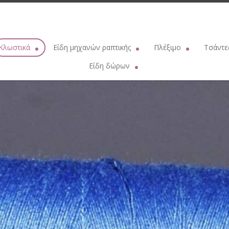
Κλωστικά
Είδη μηχανών ραπτικής
Πλέξιμο
Τσάντε
λωστές ραφής
Βελόνες μηχανής οικιακής SCHMETZ
Βελονάκια πλεξίματος PRYM
Νήματα για
Είδη δώρων
λόνημα πλεξίματος
Βελόνες μηχανής Singer
Βελόνες κυκλικές PRYM
Κρίκ
Παιδικά ρολόγια
τόνημα ΠΕΤΑΛΟΥΔΑ
Βελόνες επαγγελματικής μηχανής
Βελόνες μακριές πλεξίματος PRY
Γάντζ
Δερμάτινα γυναικεία πορτοφόλια
Μπρισίμι
Λάδι μηχανής
Βελόνες μαλλιού
Κουμπώματα 
Μεταλλικές αντίκες
ουλινέ DMC
Λουριά - Ιμάντες μηχανών
Παραμάνες πλεξίματος
Σετ πάτος - καπά
TRUE UTILITY
tton Perle DMC
Σαΐτες μηχανής
Θήκες για βελόνες
Διακοσμ
ZIPPO
λητικές Ομάδες
Βαμβακάκι
Λαμπάκια
Βοηθητικά είδη πλεξίματος
Πάτοι τσ
VICTORINOX
έδια δαντέλας
Λάστιχα - Ροδέλες
Βελονάκια πλεξίματος εργονομικ
Μεταλλικό πλαί
COLIBRI
 πλεξίματος δαντέλας
Μασουρίστρες μηχανής
Βελονάκια πλεξίματος Β'
Λουρ
Φακοί NEBO
ς
ART. 90
Μαγνητικός οδηγός
Βελονάκια δαντέλας
Ιμάντ
Τσάντες
έτρο
Χρυσοκλωστή
Καλτσοβελόνες
Χερού
Ομπρέλες βροχής
ερμουάρ
Ασημοκλωστή
Τυνησιακή βελόνα πλεξίματος
Κουμπώματα 
Δερμάτινα αντρικά πορτοφόλια - Κλειδοθήκες
R 10 ΠΕΤΑΛΟΥΔΑ
Σετ βελονάκια
Αλυσί
Καπνοθήκες