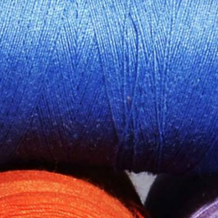
LUX ΠΕΤΑΛΟΥΔΑ art. 17
Ταμπακιέρες
ιτ κεντήματος
Δερμάτινες αντρικές ζώνες
PARKER
Τράπουλες - Μάρκες
Γυναικεία Αξεσουάρ - Δαχτυλίδια
 - φτερά
Γυναικεία Αξεσουάρ - Κολιέ
Γυναικεία Αξεσουάρ - Βραχιόλια
Γυναικεία αξεσουάρ - Σκουλαρίκια
τικά
Μπρελόκ
ντρικά
Παιδικά φυλαχτά - δώρα
ναικεία
Μανικετόκουμπα
αιδικά
Κομπολόγια
Bebe
Δώρα για την γιορτή του Πατέρα
α
Ρολόγια τοίχου
 3
Πίπες καπνού - Αξεσουάρ
 no.5
ωριζόμενα