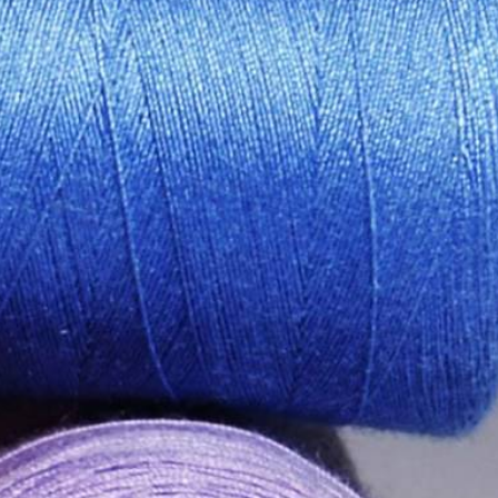
Μάσκες προστασίας
Αξεσουάρ Μαλλιών
Βεντάλιες
Μαντήλια ποσετ