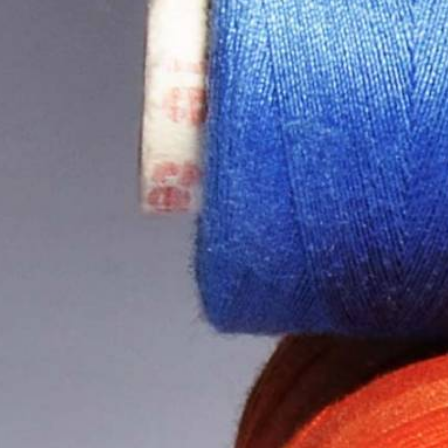
Γαντζάκια κουρτινών
Ύφασμα βαμβακερό
Οδηγοί φερμουάρ
4 SEASONS 
Κεντήματα
Τσόχα - Φετρίνα
Λάστιχο ραπτικής
Κ
Ψαλίδια
Γάζα ύφασμα
Ασετόν
Κουτιά ραπτικής
Κάμποτο
Κορδόνια
Σετ ραπτικής
Χασές
Αξεσουάρ ραψίματος
Σημάδια ραπτικής
Οργάντζα
Τρέσες διακοσμητικές - strass
Ξύλινο αυγό
Φόδρα εμπριμέ
Σήματα Μόδας
Ροτάριο
Ελαστικό ύφασμα
Ρυθμιστικά
Κόπιτσες
Σελτέ
Λάστιχα Μόδας - Διακοσμη
Σούστες
Θερμοκολλητικά σήματα - Α
Αράχνη
Θερμοκολλητικά σήματα - Γυ
Κουμπιά
Θερμοκολλητικά σήματα - Π
Βαρίδι κουρτινών
Θερμοκολλητκά σήματα - 
Διακοσμητικά κορδόνι
Φερμουάρ πλαστικά no.
Φερμουάρ χοντρά πλαστικά
Φερμουάρ πλαστικά no. 5 διαχ