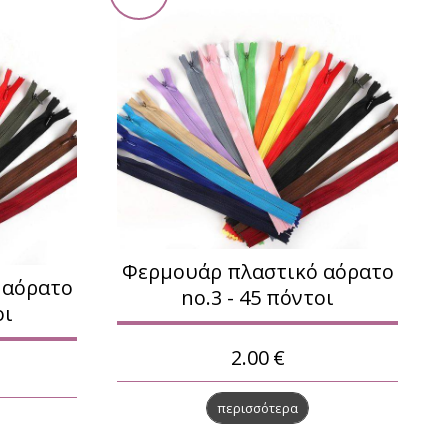
Φερμουάρ πλαστικό αόρατο
 αόρατο
no.3 - 45 πόντοι
οι
2.00
€
περισσότερα