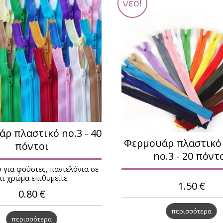
χωριζόμενα
νέο!
 διαχωριζόμενο
διαχωριζόμενο
 διαχωριζόμενο
 5 διαχωριζόμενο
.3
ρ πλαστικό no.3 - 40
Φερμουάρ πλαστικό
πόντοι
no.3 - 20 πόντ
 για φούστες, παντελόνια σε
τι χρώμα επιθυμείτε.
1.50
€
0.80
€
περισσότερα
περισσότερα