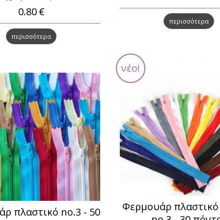
0.80
€
περισσότερα
περισσότερα
νέο!
Φερμουάρ πλαστικό
ρ πλαστικό no.3 - 50
no.3 - 30 πόντ