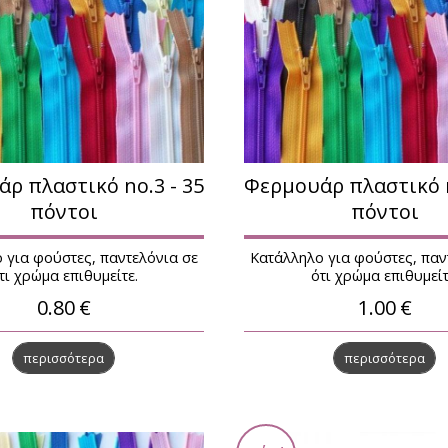
LUX ΠΕΤΑΛΟΥΔΑ art. 17
Ταμπακιέρες
ιτ κεντήματος
Δερμάτινες αντρικές ζώνες
PARKER
Τράπουλες - Μάρκες
Γυναικεία Αξεσουάρ - Δαχτυλίδια
 - φτερά
Γυναικεία Αξεσουάρ - Κολιέ
Γυναικεία Αξεσουάρ - Βραχιόλια
ρ πλαστικό no.3 - 35
Φερμουάρ πλαστικό n
Γυναικεία αξεσουάρ - Σκουλαρίκια
πόντοι
πόντοι
τικά
Μπρελόκ
ντρικά
Παιδικά φυλαχτά - δώρα
 για φούστες, παντελόνια σε
Κατάλληλο για φούστες, παν
ναικεία
τι χρώμα επιθυμείτε.
ότι χρώμα επιθυμείτ
Μανικετόκουμπα
αιδικά
Κομπολόγια
0.80
€
1.00
€
Bebe
Δώρα για την γιορτή του Πατέρα
α
Ρολόγια τοίχου
περισσότερα
περισσότερα
 3
Πίπες καπνού - Αξεσουάρ
 no.5
ωριζόμενα