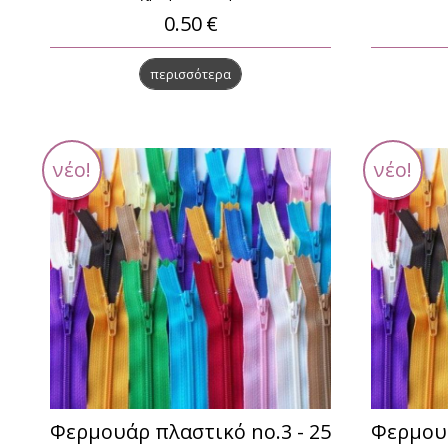
0.50
€
περισσότερα
νέο!
νέο!
Φερμουάρ πλαστικό no.3 - 25
Φερμουά