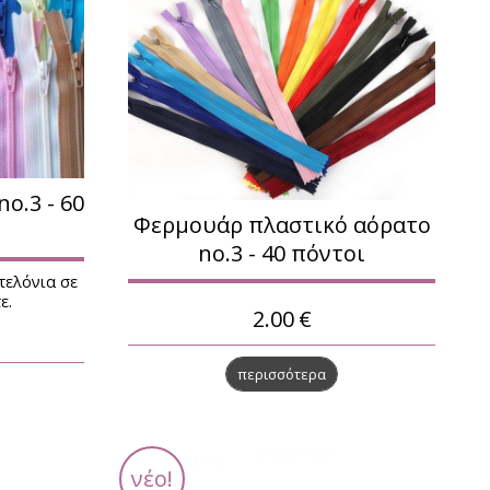
Μάσκες προστασίας
Αξεσουάρ Μαλλιών
Βεντάλιες
Μαντήλια ποσετ
o.3 - 60
Φερμουάρ πλαστικό αόρατο
no.3 - 40 πόντοι
τελόνια σε
ε.
2.00
€
περισσότερα
νέο!