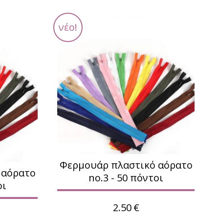
νέο!
Φερμουάρ πλαστικό αόρατο
 αόρατο
no.3 - 50 πόντοι
οι
2.50
€