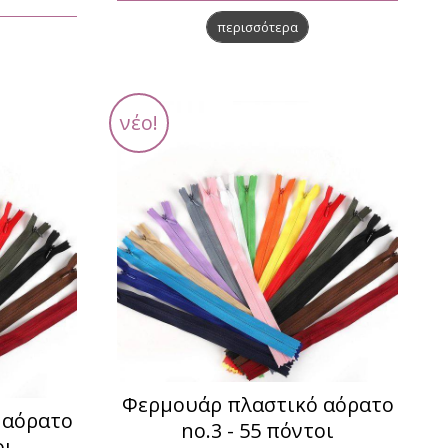
περισσότερα
νέο!
Φερμουάρ πλαστικό αόρατο
 αόρατο
no.3 - 55 πόντοι
οι