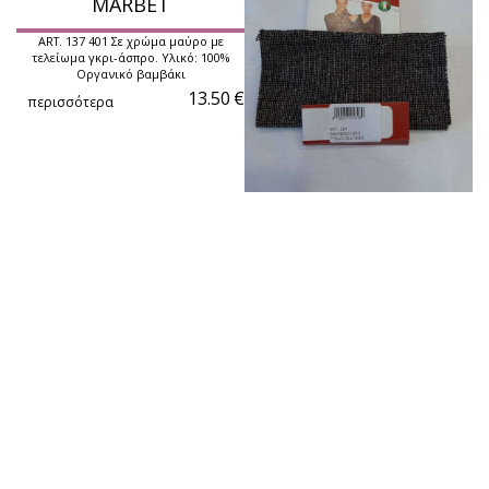
MARBET
ART. 137 401 Σε χρώμα μαύρο με
τελείωμα γκρι-άσπρο. Υλικό: 100%
Οργανικό βαμβάκι
13.50
€
περισσότερα
Μανσέτα ακρυλική
MARBET
ART. 124 Χρώμα: 066/ Μαύρο-χρυσό
3.00
€
περισσότερα
Λάστιχο πλεκτό
MARBET