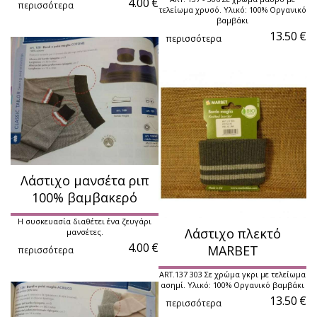
4.00
€
περισσότερα
τελείωμα χρυσό. Υλικό: 100% Οργανικό
βαμβάκι
13.50
€
περισσότερα
Λάστιχο μανσέτα ριπ
100% βαμβακερό
Η συσκευασία διαθέτει ένα ζευγάρι
Λάστιχο πλεκτό
μανσέτες.
4.00
€
MARBET
περισσότερα
ART.137 303 Σε χρώμα γκρι με τελείωμα
ασημί. Υλικό: 100% Οργανικό βαμβάκι
13.50
€
περισσότερα