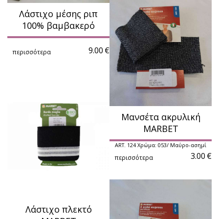
Λάστιχο μέσης ριπ
100% βαμβακερό
9.00
€
περισσότερα
Μανσέτα ακρυλική
MARBET
ART. 124 Xρώμα: 053/ Μαύρο-ασημί
3.00
€
περισσότερα
Λάστιχο πλεκτό