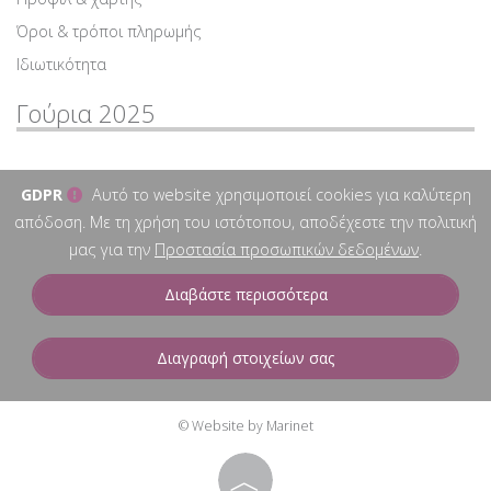
Όροι & τρόποι πληρωμής
Ιδιωτικότητα
Γούρια 2025
GDPR
Αυτό το website χρησιμοποιεί cookies για καλύτερη
απόδοση. Με τη χρήση του ιστότοπου, αποδέχεστε την πολιτική
μας για την
Προστασία προσωπικών δεδομένων
.
Διαβάστε περισσότερα
Διαγραφή στοιχείων σας
© Website by Marinet
︿