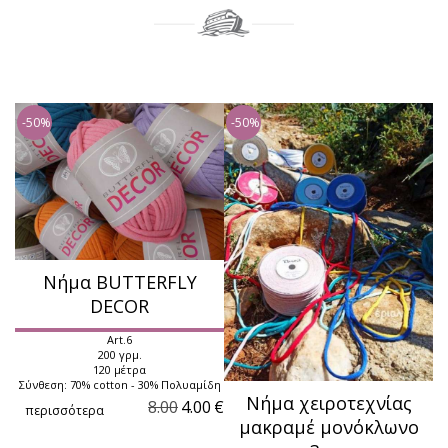
-50%
-50%
Νήμα BUTTERFLY
DECOR
Art.6
200 γρμ.
120 μέτρα
Σύνθεση: 70% cotton - 30% Πολυαμίδη
Nήμα χειροτεχνίας
8.00
4.00
€
περισσότερα
μακραμέ μονόκλωνο