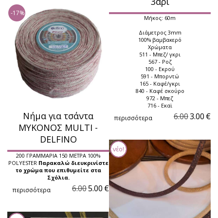
3αρι
-17%
Μήκος: 60m
Διάμετρος 3mm
100% βαμβακερό
Χρώματα
511 - Μπεζ/ γκρι
567 - Ροζ
100 - Εκρού
591 - Μπορντώ
165 - Καφέ/γκρι
840 - Καφέ σκούρο
972 - Μπεζ
716 - Εκαϊ
Νήμα για τσάντα
6.00
3.00
€
περισσότερα
ΜΥΚΟΝΟΣ MULTI -
DELFINO
νέο!
200 ΓΡΑΜΜΑΡΙΑ 150 ΜΕΤΡΑ 100%
POLYESTER
Παρακαλώ διευκρινίστε
το χρώμα που επιθυμείτε στα
Σχόλια.
6.00
5.00
€
περισσότερα