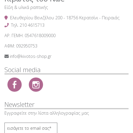
Παιδικά φυλαχτά - δώρα
Είδη & υλικά ραπτικής
Φερμουάρ ασημένιο μεταλλικό no. 5 διαχωριζόμενο
Μανικετόκουμπα
Ελευθερίου Βενιζέλου 200 - 18756 Κερατσίνι - Πειραιάς
Φερμουάρ χρυσό μεταλλικό no. 5 διαχωριζόμενο
Κομπολόγια
Τηλ.
210 4615713
Φερμουάρ μπρονζέ μεταλλικό no. 5 διαχωριζόμενο
Δώρα για την γιορτή του Πατέρα
ΑΡ. ΓΕΜΗ: 0547618009000
Φερμουάρ balck nickel μεταλλικό no. 5 διαχωριζόμενο
Ρολόγια τοίχου
ΑΦΜ: 092950753
Φερμουάρ μεταλλικό no.3
Πίπες καπνού - Αξεσουάρ
info@kivotos-shop.gr
Μπούστο γυναικείο
Social media
Newsletter
Εγγραφείτε στην λίστα αλληλογραφίας μας