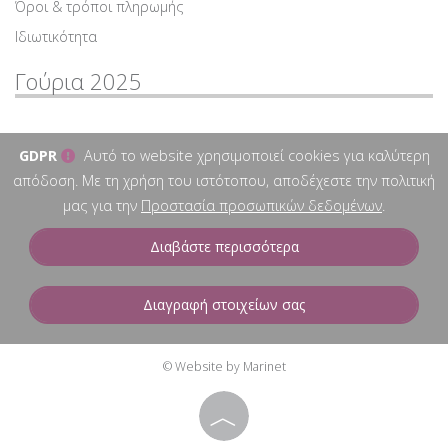
Όροι & τρόποι πληρωμής
Ιδιωτικότητα
Γούρια 2025
GDPR
Αυτό το website χρησιμοποιεί cookies για καλύτερη
απόδοση. Με τη χρήση του ιστότοπου, αποδέχεστε την πολιτική
μας για την
Προστασία προσωπικών δεδομένων
.
Διαβάστε περισσότερα
Διαγραφή στοιχείων σας
© Website by Marinet
︿