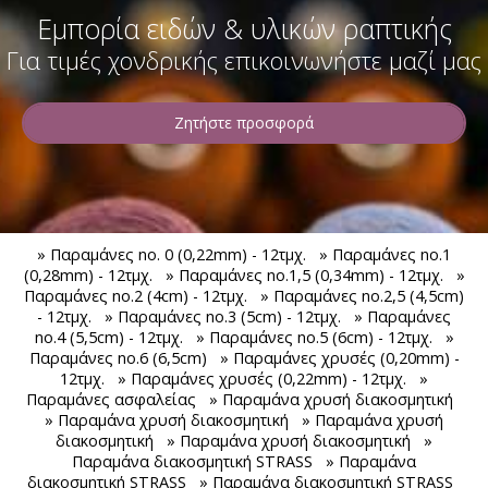
Ροτάριο
Φόδρα εμπριμέ
Σημαίες
Τρέσες διακοσμητικές - strass - φτερά
Εμπορία ειδών & υλικών ραπτικής
Ομπρέλες βροχής
Κόπιτσες
Ελαστικό ύφασμα
Για τιμές χονδρικής επικοινωνήστε μαζί μας
Πον πον
Σήματα Μόδας
Δερμάτινα αντρικά πορτοφόλια - Κλειδοθήκες
Σούστες
Σελτέ
Γάντια-Σκούφοι
Ρυθμιστικά
Καπνοθήκες
Ζητήστε προσφορά
Αράχνη
Μάσκες προστασίας
Λάστιχα Μόδας - Διακοσμητικά
Ταμπακιέρες
Κουμπιά
Αξεσουάρ Μαλλιών
Θερμοκολλητικά σήματα - Αντρικά
Δερμάτινες αντρικές ζώνες
Βαρίδι κουρτινών
Βεντάλιες
Θερμοκολλητικά σήματα - Γυναικεία
PARKER
Μαντήλια ποσετ
Θερμοκολλητικά σήματα - Παιδικά
» Παραμάνες no. 0 (0,22mm) - 12τμχ.
» Παραμάνες no.1
Τράπουλες - Μάρκες
(0,28mm) - 12τμχ.
» Παραμάνες no.1,5 (0,34mm) - 12τμχ.
»
Θερμοκολλητκά σήματα - Bebe
Παραμάνες no.2 (4cm) - 12τμχ.
» Παραμάνες no.2,5 (4,5cm)
Γυναικεία Αξεσουάρ - Δαχτυλίδια
- 12τμχ.
» Παραμάνες no.3 (5cm) - 12τμχ.
» Παραμάνες
Διακοσμητικά κορδόνια
Γυναικεία Αξεσουάρ - Κολιέ
no.4 (5,5cm) - 12τμχ.
» Παραμάνες no.5 (6cm) - 12τμχ.
»
Παραμάνες no.6 (6,5cm)
» Παραμάνες χρυσές (0,20mm) -
Φερμουάρ πλαστικά no. 3
Γυναικεία Αξεσουάρ - Βραχιόλια
12τμχ.
» Παραμάνες χρυσές (0,22mm) - 12τμχ.
»
Παραμάνες ασφαλείας
» Παραμάνα χρυσή διακοσμητική
Φερμουάρ χοντρά πλαστικά no.5
Γυναικεία αξεσουάρ - Σκουλαρίκια
» Παραμάνα χρυσή διακοσμητική
» Παραμάνα χρυσή
διακοσμητική
» Παραμάνα χρυσή διακοσμητική
»
Φερμουάρ πλαστικά no. 5 διαχωριζόμενα
Μπρελόκ
Παραμάνα διακοσμητική STRASS
» Παραμάνα
διακοσμητική STRASS
» Παραμάνα διακοσμητική STRASS
Φερμουάρ κοκκάλινα no. 5 διαχωριζόμενα