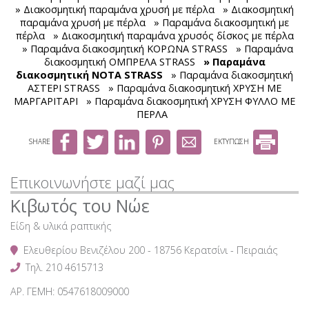
Παιδικά φυλαχτά - δώρα
» Διακοσμητική παραμάνα χρυσή με πέρλα
» Διακοσμητική
παραμάνα χρυσή με πέρλα
» Παραμάνα διακοσμητική με
Φερμουάρ ασημένιο μεταλλικό no. 5 διαχωριζόμενο
Μανικετόκουμπα
πέρλα
» Διακοσμητική παραμάνα χρυσός δίσκος με πέρλα
» Παραμάνα διακοσμητική ΚΟΡΩΝΑ STRASS
» Παραμάνα
Φερμουάρ χρυσό μεταλλικό no. 5 διαχωριζόμενο
Κομπολόγια
διακοσμητική ΟΜΠΡΕΛΑ STRASS
» Παραμάνα
διακοσμητική ΝΟΤΑ STRASS
Φερμουάρ μπρονζέ μεταλλικό no. 5 διαχωριζόμενο
» Παραμάνα διακοσμητική
Δώρα για την γιορτή του Πατέρα
ΑΣΤΕΡΙ STRASS
» Παραμάνα διακοσμητική ΧΡΥΣΗ ΜΕ
Φερμουάρ balck nickel μεταλλικό no. 5 διαχωριζόμενο
ΜΑΡΓΑΡΙΤΑΡΙ
» Παραμάνα διακοσμητική ΧΡΥΣΗ ΦΥΛΛΟ ΜΕ
Ρολόγια τοίχου
ΠΕΡΛΑ
Φερμουάρ μεταλλικό no.3
Πίπες καπνού - Αξεσουάρ
SHARE
ΕΚΤΥΠΩΣΗ
Μπούστο γυναικείο
Επικοινωνήστε μαζί μας
Κιβωτός του Νώε
Είδη & υλικά ραπτικής
Ελευθερίου Βενιζέλου 200 - 18756 Κερατσίνι - Πειραιάς
Τηλ.
210 4615713
ΑΡ. ΓΕΜΗ: 0547618009000